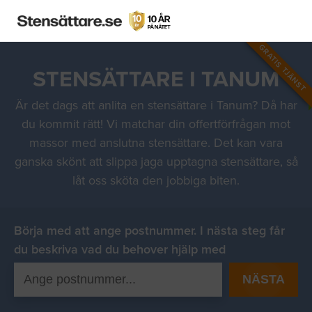
GRATIS TJÄNST
STENSÄTTARE I TANUM
Är det dags att anlita en stensättare i Tanum? Då har
du kommit rätt! Vi matchar din offertförfrågan mot
massor med anslutna stensättare. Det kan vara
ganska skönt att slippa jaga upptagna stensättare, så
låt oss sköta den jobbiga biten.
Börja med att ange postnummer. I nästa steg får
du beskriva vad du behover hjälp med
NÄSTA