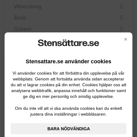
Vänersborg
Åmål
Öckerö
×
Stensattare.se använder cookies
Kommuninformation
Vi använder cookies för att förbättra din upplevelse på vår
webbplats. Genom att fortsätta använda sidan accepterar
du att vi lagrar cookies på din enhet. Cookies hjälper oss att
Tanum är en kustkommun som ligger i
analysera webbtrafik, anpassa innehåll och funktioner samt
Bohuslän och är länets största kommun till
ge dig en mer personlig och smidig upplevelse.
ytan. Det bor ca 12300 invånare här och de
Om du inte vill att vi ska använda cookies kan du enkelt
allra flesta bor längs den långa kustlinjen mot
justera dina inställningar i webbläsaren.
Skagerak. I öst dominerar skog och sjöar.
BARA NÖDVÄNDIGA
Näringslivet består av skogsindustri,jordbruk