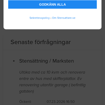
och turism.
GODKÄNN ALLA
Sekretesspolicy
•
Om Stensattare.se
BYGGLOVSINFORMATION FÖR TANUM
Senaste förfrågningar
Stensättning / Marksten
Utöka med ca 10 kvm och renovera
entre av hus med skifferplattor. Ev
renovering utanför garage ( befintlig
gatsten)
Öckerö
07.23.2026 16:50