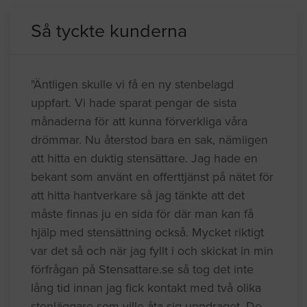
Så tyckte kunderna
"Äntligen skulle vi få en ny stenbelagd
uppfart. Vi hade sparat pengar de sista
månaderna för att kunna förverkliga våra
drömmar. Nu återstod bara en sak, nämligen
att hitta en duktig stensättare. Jag hade en
bekant som använt en offerttjänst på nätet för
att hitta hantverkare så jag tänkte att det
måste finnas ju en sida för där man kan få
hjälp med stensättning också. Mycket riktigt
var det så och när jag fyllt i och skickat in min
förfrågan på Stensattare.se så tog det inte
lång tid innan jag fick kontakt med två olika
stenläggare som ville åta sig uppdraget. De