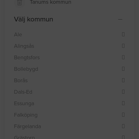
Tanums kommun
Välj kommun
Ale
Alingsås
Bengtsfors
Bollebygd
Borås
Dals-Ed
Essunga
Falköping
Färgelanda
Grästorp