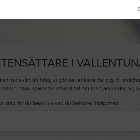
STENSÄTTARE I VALLENTUN
an var svårt att hitta, vi gör det enklare för dig. Vi matc
sättare. Man sparar framförallt tid om man använder sig av
ta steg får du beskriva vad du behover hjälp med