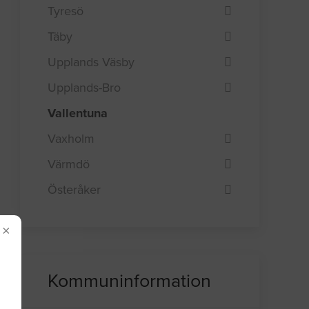
Tyresö
Täby
Upplands Väsby
Upplands-Bro
Vallentuna
Vaxholm
Värmdö
Österåker
×
Kommuninformation