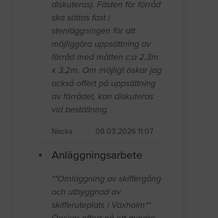
diskuteras). Fästen för förråd
ska sättas fast i
stenläggningen för att
möjliggöra uppsättning av
förråd med måtten c:a 2,3m
x 3,2m. Om möjligt öskar jag
också offert på uppsättning
av förrådet, kan diskuteras
vid beställning.
Nacka
08.03.2026 11:07
Anläggningsarbete
**Omläggning av skiffergång
och utbyggnad av
skifferuteplats i Vaxholm**
Önskar offert på ett mindre