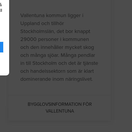
å
ll
Vallentuna kommun ligger i
Uppland och tillhör
Stockholmslän, det bor knappt
29000 personer i kommunen
och den innehåller mycket skog
och många sjöar. Många pendlar
in till Stockholm och det är tjänste
och handelssektorn som är klart
dominerande inom näringslivet.
BYGGLOVSINFORMATION FÖR
VALLENTUNA