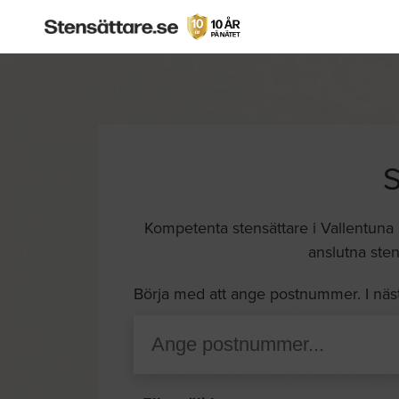
Kompetenta stensättare i Vallentuna k
anslutna sten
Börja med att ange postnummer. I näs