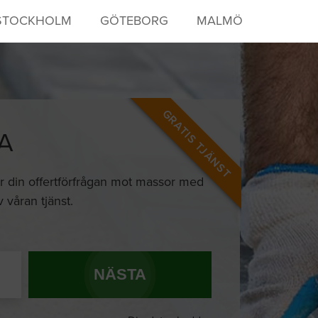
STOCKHOLM
GÖTEBORG
MALMÖ
GRATIS TJÄNST
A
har din offertförfrågan mot massor med
 våran tjänst.
NÄSTA