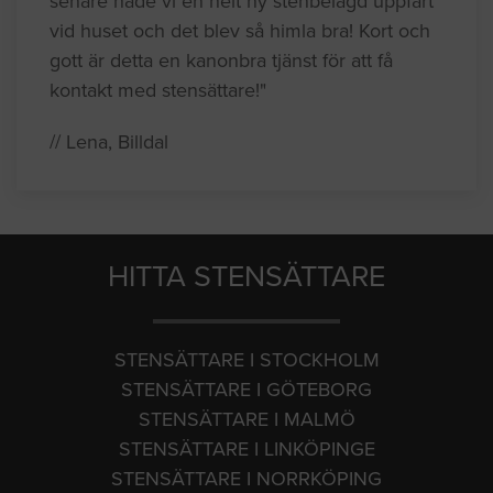
senare hade vi en helt ny stenbelagd uppfart
vid huset och det blev så himla bra! Kort och
gott är detta en kanonbra tjänst för att få
kontakt med stensättare!"
// Lena, Billdal
HITTA STENSÄTTARE
STENSÄTTARE I STOCKHOLM
STENSÄTTARE I GÖTEBORG
STENSÄTTARE I MALMÖ
STENSÄTTARE I LINKÖPINGE
STENSÄTTARE I NORRKÖPING