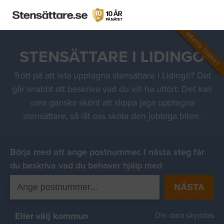
GRATIS TJÄNST
STENSÄTTARE I LIDINGÖ
Trött på att leta upptagna stensättare i Lidingö? Det
går snabbt att beskriva vad du vill ha utfört. Det kan
vara ganska skönt att slippa jaga upptagna
stensättare, så låt oss sköta den jobbiga biten.
Börja med att ange postnummer. I nästa steg får
du beskriva vad du behover hjälp med
NÄSTA
Eller välj kommun
Din data skyddas