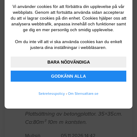
Stenstorlek ca 30*20 cm, varierande
Vi använder cookies för att förbättra din upplevelse på vår
storlek.
webbplats. Genom att fortsätta använda sidan accepterar
du att vi lagrar cookies på din enhet. Cookies hjälper oss att
analysera webbtrafik, anpassa innehåll och funktioner samt
Mullsjö
05.20.2026 15:11
ge dig en mer personlig och smidig upplevelse.
Stensättning / Marksten
Om du inte vill att vi ska använda cookies kan du enkelt
justera dina inställningar i webbläsaren.
2x2. 2m yta, stenplattor vid
garagetuppfart. 20 st plattor, 50x50cm
BARA NÖDVÄNDIGA
plattor, varav 4 behöver kapas.
GODKÄNN ALLA
Jönköping
05.16.2026 10:42
Sekretesspolicy
•
Om Stensattare.se
Anläggningsarbete
Plattsättning av betongplattor. 35×35cm.
Ca:80m² 10m m kantsten.
Mullsjö
05.11.2026 14:42