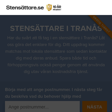
GRATIS TJÄNST
STENSÄTTARE I TRANÅS
Har du svårt att få tag i en stensättare i Tranås? Låt
oss göra det enklare för dig. Ditt uppdrag kommer
matchas mot lokala stensättare som sedan kontaktar
dig med deras anbud. Spara både tid och
förhoppningsvis också pengar genom att använda
dig utav våran kostnadsfria tjänst.
Börja med att ange postnummer. I nästa steg får
du beskriva vad du behover hjälp med
NÄSTA