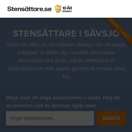
GRATIS TJÄNST
STENSÄTTARE I SÄVSJÖ
Söker du efter en stensättare i Sävsjö och vill slippa
krånglet? Vi sätter dig i kontakt med lokala
stensättare helt gratis. Våran offerttjänst är
kostnadsfri och man sparar garanterat massor med
tid.
Börja med att ange postnummer. I nästa steg får
du beskriva vad du behover hjälp med
NÄSTA