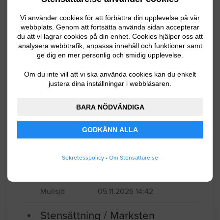
Mullsjö
05.20.2026 15:11
Vi använder cookies för att förbättra din upplevelse på vår
webbplats. Genom att fortsätta använda sidan accepterar
Stensättning / Marksten
du att vi lagrar cookies på din enhet. Cookies hjälper oss att
analysera webbtrafik, anpassa innehåll och funktioner samt
ge dig en mer personlig och smidig upplevelse.
2x2. 2m yta, stenplattor vid
garagetuppfart. 20 st plattor, 50x50cm
Om du inte vill att vi ska använda cookies kan du enkelt
justera dina inställningar i webbläsaren.
plattor, varav 4 behöver kapas.
BARA NÖDVÄNDIGA
Jönköping
05.16.2026 10:42
GODKÄNN ALLA
Anläggningsarbete
Plattsättning av betongplattor. 35×35cm.
Sekretesspolicy
•
Om Stensattare.se
Ca:80m² 10m m kantsten.
Mullsjö
05.11.2026 14:42
Stensättning / Marksten