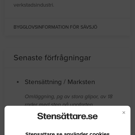
verkstadsindustri.
BYGGLOVSINFORMATION FÖR SÄVSJÖ
Senaste förfrågningar
Stensättning / Marksten
Omläggning, pg av stora glipor, av 18
rader med sten på uppfarten.
×
Sammanlagt ca 7 m2 , ca 90 stenar
Stenstorlek ca 30*20 cm, varierande
storlek.
Stensattare.se använder cookies