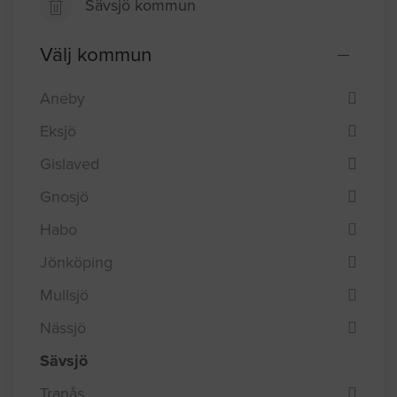
Sävsjö kommun
Välj kommun
Aneby
Eksjö
Gislaved
Gnosjö
Habo
Jönköping
Mullsjö
Nässjö
Sävsjö
Tranås