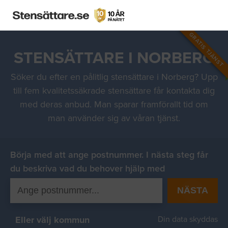
GRATIS TJÄNST
STENSÄTTARE I NORBERG
Söker du efter en pålitlig stensättare i Norberg? Upp
till fem kvalitetssäkrade stensättare får kontakta dig
med deras anbud. Man sparar framförallt tid om
man använder sig av våran tjänst.
Börja med att ange postnummer. I nästa steg får
du beskriva vad du behover hjälp med
NÄSTA
Eller välj kommun
Din data skyddas