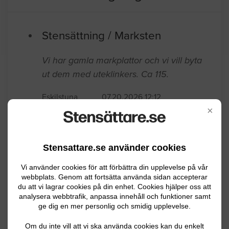
Stensättning / Marksten
Vi har gamla markplattor och vi vill byta
ut dem med uteklinkers. Ca 115.
Eskilstuna
07.20.2026 12:12
×
Stensättning / Marksten
Hej, Vi vill lägga marksten på ca 150m2
Stensattare.se använder cookies
parkering/uppfart samt ta bort ca 50m2
Vi använder cookies för att förbättra din upplevelse på vår
gamalt och skadade asfalt. Marken
webbplats. Genom att fortsätta använda sidan accepterar
behövs att förberedas. Hur mycket
du att vi lagrar cookies på din enhet. Cookies hjälper oss att
analysera webbtrafik, anpassa innehåll och funktioner samt
preliminärt ska det kosta?
ge dig en mer personlig och smidig upplevelse.
Eskilstuna
03.25.2026 20:03
Om du inte vill att vi ska använda cookies kan du enkelt