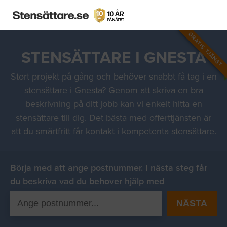
GRATIS TJÄNST
STENSÄTTARE I GNESTA
Stort projekt på gång och behöver snabbt få tag i en
stensättare i Gnesta? Genom att skriva en bra
beskrivning på ditt jobb kan vi enkelt hitta en
stensättare till dig. Det bästa med offerttjänsten är
att du smärtfritt får kontakt i kompetenta stensättare.
Börja med att ange postnummer. I nästa steg får
du beskriva vad du behover hjälp med
NÄSTA