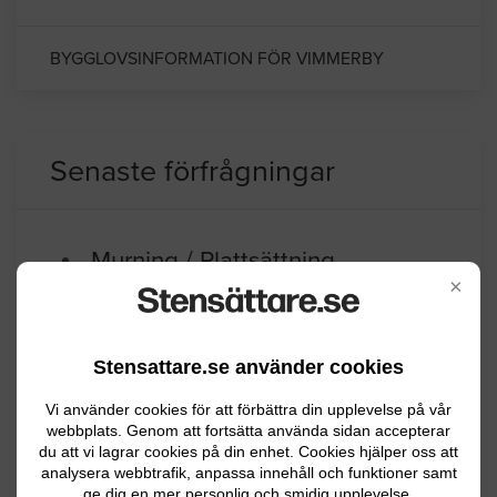
BYGGLOVSINFORMATION FÖR VIMMERBY
Senaste förfrågningar
Murning / Plattsättning
×
En gång till huset 8×1,20 plattor finns
Mönsterås
07.14.2026 06:14
Stensattare.se använder cookies
Vi använder cookies för att förbättra din upplevelse på vår
Anläggningsarbete
webbplats. Genom att fortsätta använda sidan accepterar
du att vi lagrar cookies på din enhet. Cookies hjälper oss att
Jag undrar ca vad det kostar att lägga
analysera webbtrafik, anpassa innehåll och funktioner samt
ge dig en mer personlig och smidig upplevelse.