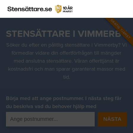
GRATIS TJÄNST
STENSÄTTARE I VIMMERBY
Söker du efter en pålitlig stensättare i Vimmerby? Vi
förmedlar vidare din offertförfrågan till mängder
med anslutna stensättare. Våran offerttjänst är
kostnadsfri och man sparar garanterat massor med
tid.
Börja med att ange postnummer. I nästa steg får
du beskriva vad du behover hjälp med
NÄSTA