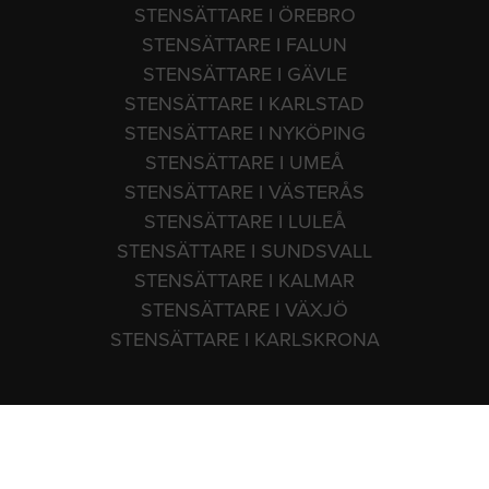
STENSÄTTARE I ÖREBRO
STENSÄTTARE I FALUN
STENSÄTTARE I GÄVLE
STENSÄTTARE I KARLSTAD
STENSÄTTARE I NYKÖPING
STENSÄTTARE I UMEÅ
STENSÄTTARE I VÄSTERÅS
STENSÄTTARE I LULEÅ
STENSÄTTARE I SUNDSVALL
STENSÄTTARE I KALMAR
STENSÄTTARE I VÄXJÖ
STENSÄTTARE I KARLSKRONA
Copyright 2009-2026 Stensattare.se Telefon: 0771 - 750 750