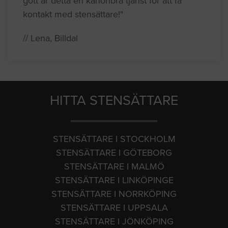
gott är detta en kanonbra tjänst för att få
kontakt med stensättare!"
// Lena, Billdal
HITTA STENSÄTTARE
STENSÄTTARE I STOCKHOLM
STENSÄTTARE I GÖTEBORG
STENSÄTTARE I MALMÖ
STENSÄTTARE I LINKÖPINGE
STENSÄTTARE I NORRKÖPING
STENSÄTTARE I UPPSALA
STENSÄTTARE I JÖNKÖPING