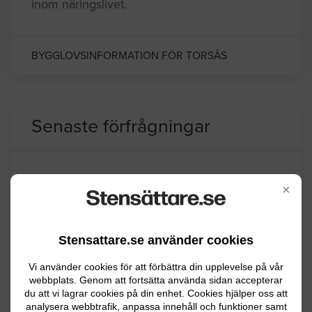
inom näringslivet.
BYGGLOVSINFORMATION FÖR TORSÅS
Senaste förfrågningar
Murning / Plattsättning
×
En gång till huset 8×1,20 plattor finns
Stensattare.se använder cookies
Mönsterås
07.14.2026 06:14
Vi använder cookies för att förbättra din upplevelse på vår
Anläggningsarbete
webbplats. Genom att fortsätta använda sidan accepterar
du att vi lagrar cookies på din enhet. Cookies hjälper oss att
analysera webbtrafik, anpassa innehåll och funktioner samt