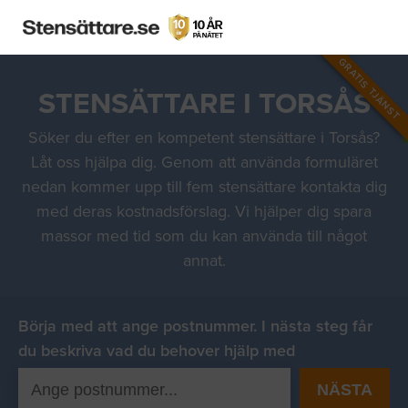
GRATIS TJÄNST
STENSÄTTARE I TORSÅS
Söker du efter en kompetent stensättare i Torsås?
Låt oss hjälpa dig. Genom att använda formuläret
nedan kommer upp till fem stensättare kontakta dig
med deras kostnadsförslag. Vi hjälper dig spara
massor med tid som du kan använda till något
annat.
Börja med att ange postnummer. I nästa steg får
du beskriva vad du behover hjälp med
NÄSTA