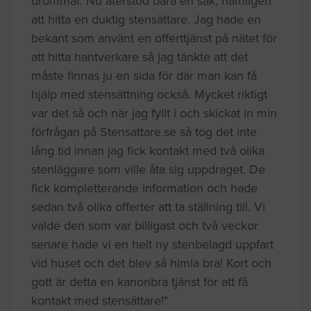
drömmar. Nu återstod bara en sak, nämligen
att hitta en duktig stensättare. Jag hade en
bekant som använt en offerttjänst på nätet för
att hitta hantverkare så jag tänkte att det
måste finnas ju en sida för där man kan få
hjälp med stensättning också. Mycket riktigt
var det så och när jag fyllt i och skickat in min
förfrågan på Stensattare.se så tog det inte
lång tid innan jag fick kontakt med två olika
stenläggare som ville åta sig uppdraget. De
fick kompletterande information och hade
sedan två olika offerter att ta ställning till. Vi
valde den som var billigast och två veckor
senare hade vi en helt ny stenbelagd uppfart
vid huset och det blev så himla bra! Kort och
gott är detta en kanonbra tjänst för att få
kontakt med stensättare!"