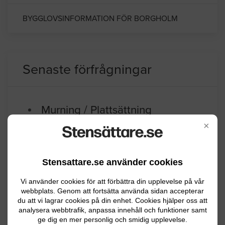
BYGGLOVSINFORMATION FÖR BORGHOLM
Senaste förfrågningar
Murning / Plattsättning
×
En gång till huset 8×1,20 plattor finns
Mönsterås
07.14.2026 06:14
Stensattare.se använder cookies
Anläggningsarbete
Vi använder cookies för att förbättra din upplevelse på vår
webbplats. Genom att fortsätta använda sidan accepterar
du att vi lagrar cookies på din enhet. Cookies hjälper oss att
Jag undrar ca vad det kostar att lägga
analysera webbtrafik, anpassa innehåll och funktioner samt
stenplattor. Det är ca 25 kvadratmeter
ge dig en mer personlig och smidig upplevelse.