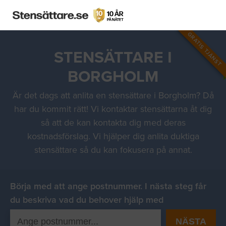
GRATIS TJÄNST
STENSÄTTARE I
BORGHOLM
Är det dags att anlita en stensättare i Borgholm? Då
har du kommit rätt! Vi kontaktar stensättarna åt dig
så att de kan kontakta dig med deras
kostnadsförslag. Vi hjälper dig anlita duktiga
stensättare så du kan fokusera på annat.
Börja med att ange postnummer. I nästa steg får
du beskriva vad du behover hjälp med
NÄSTA