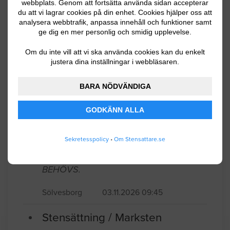
webbplats. Genom att fortsätta använda sidan accepterar
Material förutom stenmjöl finns på
du att vi lagrar cookies på din enhet. Cookies hjälper oss att
analysera webbtrafik, anpassa innehåll och funktioner samt
plats,kanske lättas om det ses på plats
ge dig en mer personlig och smidig upplevelse.
för att kunna ge ett prisförslag?.
Om du inte vill att vi ska använda cookies kan du enkelt
justera dina inställningar i webbläsaren.
Sölvesborg
04.02.2026 13:49
Stensättning / Marksten
BARA NÖDVÄNDIGA
GODKÄNN ALLA
32 KVM BENDERS 420X420X50
BETONGPLATTA RUNT POOL.
Sekretesspolicy
•
Om Stensattare.se
PLATTOR KOMMER FINNAS PÅ PLATS.
KROSS,FIBERDUK SAMT STENMJÖL
BEHÖVS.
Sölvesborg
03.11.2026 09:45
Stensättning / Marksten