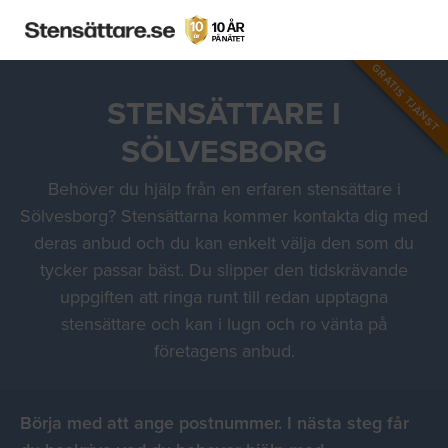
GRATIS TJÄNST
STENSÄTTARE I
SÖLVESBORG
Behöver du hjälp från en erfaren stensättare i
Sölvesborg? Stensättarna kommer kontakta dig med
deras anbud och du kan enkelt välja den som du
tycker passar bäst. Du slipper den tidskrävande
uppgiften att ringa runt till redan upptagna
stensättare och kan i lugn och ro vänta på
företagens anbud.
Börja med att ange postnummer. I nästa steg får