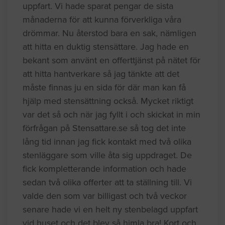
uppfart. Vi hade sparat pengar de sista
månaderna för att kunna förverkliga våra
drömmar. Nu återstod bara en sak, nämligen
att hitta en duktig stensättare. Jag hade en
bekant som använt en offerttjänst på nätet för
att hitta hantverkare så jag tänkte att det
måste finnas ju en sida för där man kan få
hjälp med stensättning också. Mycket riktigt
var det så och när jag fyllt i och skickat in min
förfrågan på Stensattare.se så tog det inte
lång tid innan jag fick kontakt med två olika
stenläggare som ville åta sig uppdraget. De
fick kompletterande information och hade
sedan två olika offerter att ta ställning till. Vi
valde den som var billigast och två veckor
senare hade vi en helt ny stenbelagd uppfart
vid huset och det blev så himla bra! Kort och