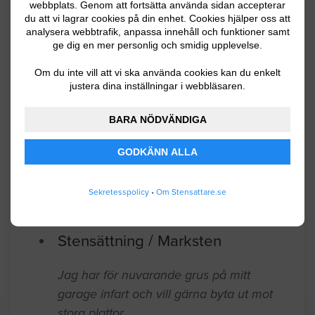
webbplats. Genom att fortsätta använda sidan accepterar
du att vi lagrar cookies på din enhet. Cookies hjälper oss att
Sölvesborg
04.02.2026 13:49
analysera webbtrafik, anpassa innehåll och funktioner samt
ge dig en mer personlig och smidig upplevelse.
Stensättning / Marksten
Om du inte vill att vi ska använda cookies kan du enkelt
justera dina inställningar i webbläsaren.
32 KVM BENDERS 420X420X50
BETONGPLATTA RUNT POOL.
BARA NÖDVÄNDIGA
PLATTOR KOMMER FINNAS PÅ PLATS.
GODKÄNN ALLA
KROSS,FIBERDUK SAMT STENMJÖL
BEHÖVS.
Sekretesspolicy
•
Om Stensattare.se
Sölvesborg
03.11.2026 09:45
Stensättning / Marksten
Jag har för nuvarande grus på mitt
garage infart och vill gärna byta ut mot
stora plattor.