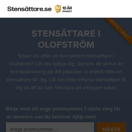
GRATIS TJÄNST
STENSÄTTARE I
OLOFSTRÖM
Söker du efter en kompetent stensättare i
Olofström? Låt oss hjälpa dig. Genom att skriva en
bra beskrivning på ditt jobb kan vi enkelt hitta en
stensättare till dig. Låt oss hitta erfarna stensättare åt
dig så att du kan fokusera på viktigare saker.
Börja med att ange postnummer. I nästa steg får
du beskriva vad du behover hjälp med
NÄSTA