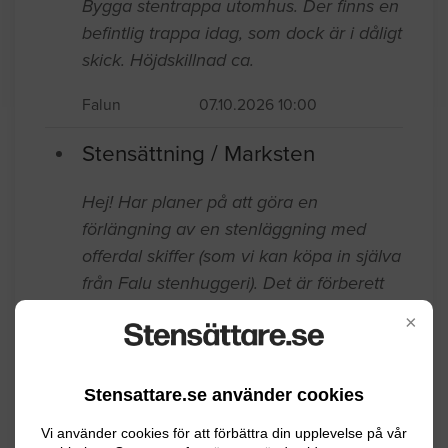
Bygga stentrappa utomhus. Der finns en
befintlig trappa idag, som dock är i dåligt
skick. Höjdskillnad ca.
Falun
07.10.2026 10:00
Stensättning / Marksten
Hej! Har planer på att göra en
förlängning av en stenläggning med
offerdal skiffer (som vi kan köpa in själva
från Falu stenhuggeri). Det är förberett
med urgrävning och det ligger även
×
kantsten runtomkring sen tidigare som
man kan lägga stenläggningen mot.
Stensattare.se använder cookies
Falun
05.20.2026 11:31
Vi använder cookies för att förbättra din upplevelse på vår