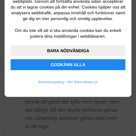
Stensättning / Marksten
webbplats. Genom att fortsätta använda sidan accepterar
du att vi lagrar cookies på din enhet. Cookies hjälper oss att
analysera webbtrafik, anpassa innehåll och funktioner samt
Ett hörn på min stenmur har rasat
ge dig en mer personlig och smidig upplevelse.
samman. Efter att en billist kört in i den.
Om du inte vill att vi ska använda cookies kan du enkelt
Behöver en offert på den delen som
justera dina inställningar i webbläsaren.
rasat.
BARA NÖDVÄNDIGA
Avesta
05.19.2026 10:12
GODKÄNN ALLA
Stensättning / Marksten
Sekretesspolicy
•
Om Stensattare.se
Har en entré som ska läggas plattor på,
alla stenar finns och jag har gjort ett
försök att göra det själv men tyvärr blev
det dåligt. Så det skulle behövas göras
om. Underlag behöver göras slätt men
är dit lagt.