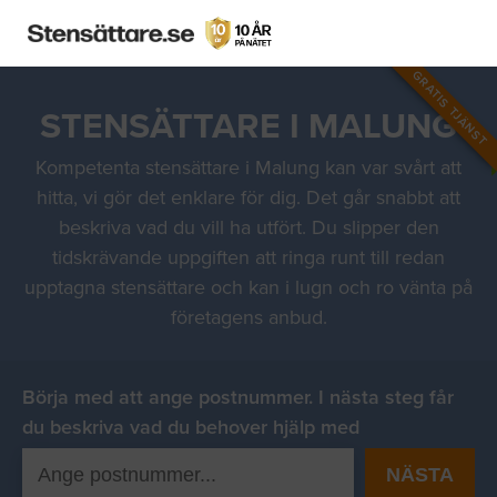
GRATIS TJÄNST
STENSÄTTARE I MALUNG
Kompetenta stensättare i Malung kan var svårt att
hitta, vi gör det enklare för dig. Det går snabbt att
beskriva vad du vill ha utfört. Du slipper den
tidskrävande uppgiften att ringa runt till redan
upptagna stensättare och kan i lugn och ro vänta på
företagens anbud.
Börja med att ange postnummer. I nästa steg får
du beskriva vad du behover hjälp med
NÄSTA