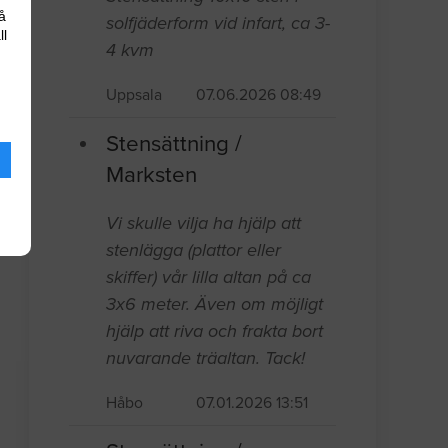
å
solfjäderform vid infart, ca 3-
ll
4 kvm
Uppsala
07.06.2026 08:49
Stensättning /
Marksten
Vi skulle vilja ha hjälp att
stenlägga (plattor eller
skiffer) vår lilla altan på ca
3x6 meter. Även om möjligt
hjälp att riva och frakta bort
nuvarande träaltan. Tack!
Håbo
07.01.2026 13:51