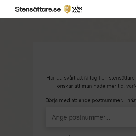
Har du svårt att få tag i en stensättar
önskar att man hade mer tid, varför
Börja med att ange postnummer. I näs