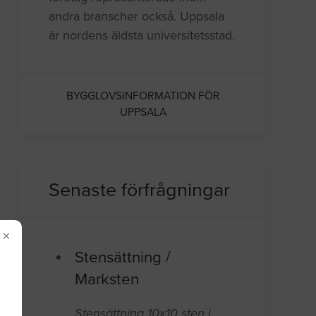
andra branscher också. Uppsala
är nordens äldsta universitetsstad.
BYGGLOVSINFORMATION FÖR
UPPSALA
Senaste förfrågningar
×
Stensättning /
Marksten
Stensättning 10x10 sten i