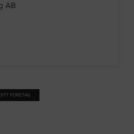
ng AB
 DITT FÖRETAG