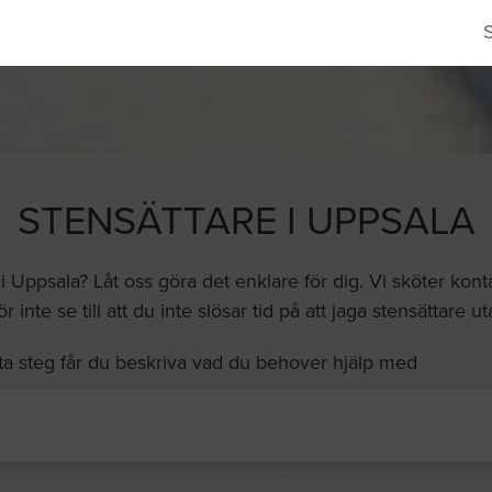
STENSÄTTARE I UPPSALA
e i Uppsala? Låt oss göra det enklare för dig. Vi sköter kon
 inte se till att du inte slösar tid på att jaga stensättare u
ta steg får du beskriva vad du behover hjälp med