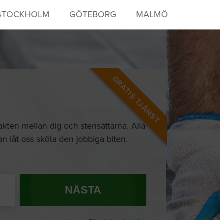
STOCKHOLM
GÖTEBORG
MALMÖ
GRATIS TJÄNST
takten mellan dig och stensättarna. Alla
tan låt oss sköta den jobbiga biten.
NÄSTA