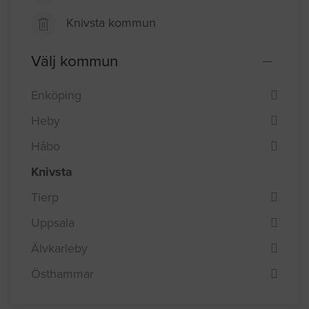
Knivsta kommun
Välj kommun
Enköping
Heby
Håbo
Knivsta
Tierp
Uppsala
Älvkarleby
Östhammar