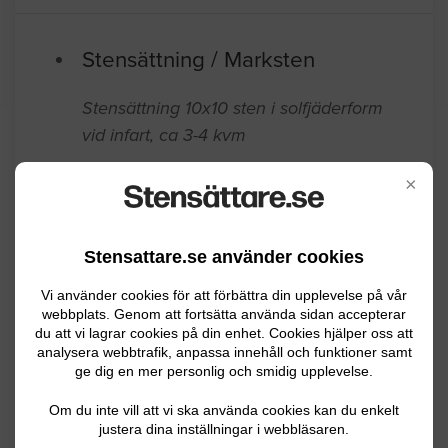
Stensättning / Marksten
Stensättning 10x10 sten i solfjäderform
vid infart, ca 3-4 kvm
Uppsala
07.06.2026 08:49
×
Stensättning / Marksten
Stensattare.se använder cookies
Vi skulle vilja ha hjälp att stenlägga
Vi använder cookies för att förbättra din upplevelse på vår
(plattor eller skiffer) vår lilla altan på ca
webbplats. Genom att fortsätta använda sidan accepterar
3x6 meter. Även om möjligt hjälp att riva
du att vi lagrar cookies på din enhet. Cookies hjälper oss att
analysera webbtrafik, anpassa innehåll och funktioner samt
och frakta bort nuvarande träaltan. Tack!
ge dig en mer personlig och smidig upplevelse.
Håbo
07.01.2026 13:51
Om du inte vill att vi ska använda cookies kan du enkelt
justera dina inställningar i webbläsaren.