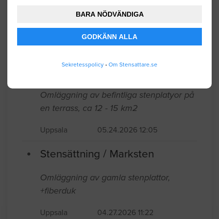
Stensättning / Marksten
BARA NÖDVÄNDIGA
Stenläggning runt glasfiberpool
GODKÄNN ALLA
Enköping
06.01.2026 12:45
Sekretesspolicy
•
Om Stensattare.se
Stensättning / Marksten
Omläggning av befintliga stenplatyor på
en terrass, ca 12 - 15 km2
Uppsala
05.24.2026 12:05
Stensättning / Marksten
Omläggning av gamla stenplattor,
+fiberduk
Uppsala
04.27.2026 11:22