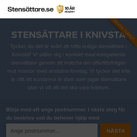
GRATIS TJÄNST
STENSÄTTARE I KNIVSTA
Tycker du det är svårt att hitta lediga stensättare i
Knivsta? Vi sätter dig i kontakt med kompetenta
stensättare genom att matcha din offertförfrågan
mot massor med anslutna företag. Vi tycker det inte
är rätt att kunderna är dom som jagar stensättare
utan vi vill att det ska vara tvärtom.
Börja med att ange postnummer. I nästa steg får
du beskriva vad du behover hjälp med
NÄSTA