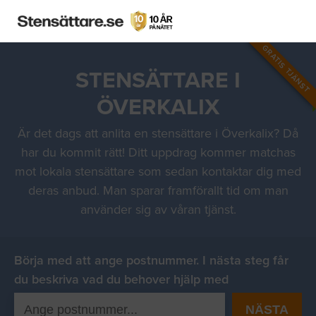
GRATIS TJÄNST
STENSÄTTARE I
ÖVERKALIX
Är det dags att anlita en stensättare i Överkalix? Då
har du kommit rätt! Ditt uppdrag kommer matchas
mot lokala stensättare som sedan kontaktar dig med
deras anbud. Man sparar framförallt tid om man
använder sig av våran tjänst.
Börja med att ange postnummer. I nästa steg får
du beskriva vad du behover hjälp med
NÄSTA