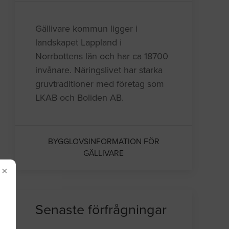
Gällivare kommun ligger i
landskapet Lappland i
Norrbottens län och har ca 18700
invånare. Näringslivet har starka
gruvtraditioner med företag som
LKAB och Boliden AB.
BYGGLOVSINFORMATION FÖR
GÄLLIVARE
×
Senaste förfrågningar