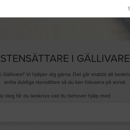
STENSÄTTARE I GÄLLIVARE
i Gällivare? Vi hjälper dig gärna. Det går snabbt att beskriva
anlita duktiga stensättare så du kan fokusera på annat.
ta steg får du beskriva vad du behover hjälp med