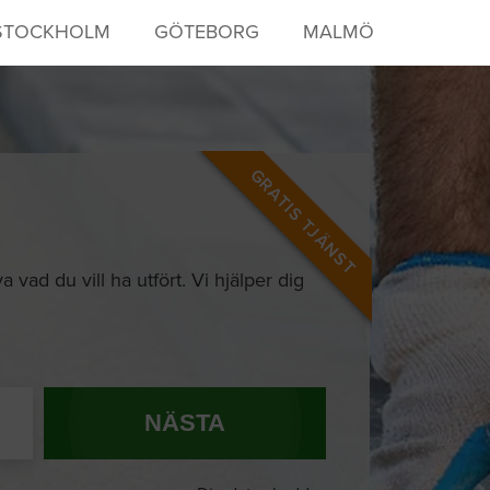
STOCKHOLM
GÖTEBORG
MALMÖ
GRATIS TJÄNST
 vad du vill ha utfört. Vi hjälper dig
NÄSTA