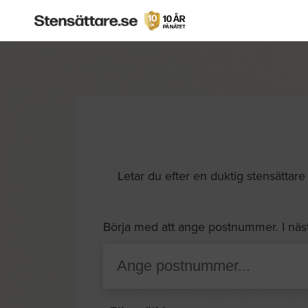
Letar du efter en duktig stensättare 
Börja med att ange postnummer. I näs