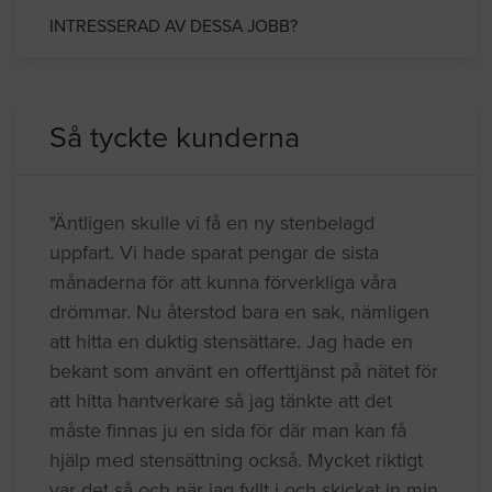
INTRESSERAD AV DESSA JOBB?
Så tyckte kunderna
"Äntligen skulle vi få en ny stenbelagd
uppfart. Vi hade sparat pengar de sista
månaderna för att kunna förverkliga våra
drömmar. Nu återstod bara en sak, nämligen
att hitta en duktig stensättare. Jag hade en
bekant som använt en offerttjänst på nätet för
att hitta hantverkare så jag tänkte att det
måste finnas ju en sida för där man kan få
hjälp med stensättning också. Mycket riktigt
var det så och när jag fyllt i och skickat in min