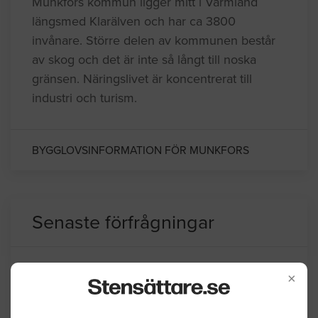
Munkfors kommun ligger mitt i Värmland
längsmed Klarälven och har ca 3800
invånare. Större delen av kommunen består
av skog och det är inte så långt till noska
gränsen. Näringslivet är koncentrerat till
industri och turism.
BYGGLOVSINFORMATION FÖR MUNKFORS
Senaste förfrågningar
Stensättning / Marksten
×
Stensättning framför garaget