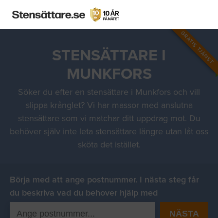
GRATIS TJÄNST
STENSÄTTARE I
MUNKFORS
Söker du efter en stensättare i Munkfors och vill
slippa krånglet? Vi har massor med anslutna
stensättare som vi matchar ditt uppdrag mot. Du
behöver själv inte leta stensättare längre utan låt oss
sköta det istället.
Börja med att ange postnummer. I nästa steg får
du beskriva vad du behover hjälp med
NÄSTA