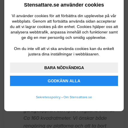
Stensattare.se använder cookies
Karlstad
03.28.2026 18:15
Vi använder cookies för att förbättra din upplevelse på vår
webbplats. Genom att fortsätta använda sidan accepterar
Stensättning / Marksten
du att vi lagrar cookies på din enhet. Cookies hjälper oss att
analysera webbtrafik, anpassa innehåll och funktioner samt
ge dig en mer personlig och smidig upplevelse.
Avser stensättning mellan asfalterad
uppfart och häck där det idag är
Om du inte vill att vi ska använda cookies kan du enkelt
gräsmatta. Området är ca 0. 9 m * 12 m
justera dina inställningar i webbläsaren.
långt. Ska tåla bil.
BARA NÖDVÄNDIGA
Forshaga
03.19.2026 09:41
GODKÄNN ALLA
Trädgård/ Trädgårdsanläggning
Sekretesspolicy
•
Om Stensattare.se
Vi söker hjälp med att rengöra plattor på
garageuppfart och fylla i fogsand efteråt.
Ca 160 kvadratmeter. Vi önskar både
rengöring av plattorna och att ta bort