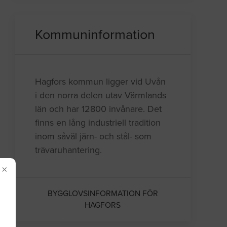
Kommuninformation
Hagfors kommun ligger vid Uvån
i den norra delen utav Värmlands
län och har 12800 invånare. Det
finns en lång industriell tradition
inom såväl järn- och stål- som
trävaruhantering.
×
BYGGLOVSINFORMATION FÖR
HAGFORS