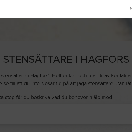
STENSÄTTARE I HAGFORS
a stensättare i Hagfors? Helt enkelt och utan krav kontaktar 
se till att du inte slösar tid på att jaga stensättare utan l
ta steg får du beskriva vad du behover hjälp med