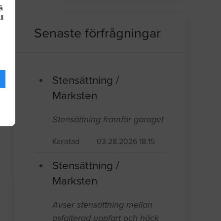
å
ll
Senaste förfrågningar
Stensättning /
Marksten
Stensättning framför garaget
Karlstad
03.28.2026 18:15
Stensättning /
Marksten
Avser stensättning mellan
asfalterad uppfart och häck