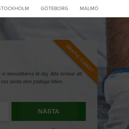
STOCKHOLM
GÖTEBORG
MALMÖ
GRATIS TJÄNST
vi stensättarna åt dig. Alla önskar att
åt oss sköta den jobbiga biten.
NÄSTA