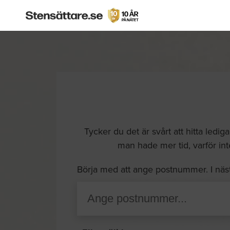
Tycker du det är svårt att hitta ledig
man hade mer tid, varför inte 
Börja med att ange postnummer. I näs