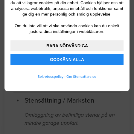
du att vi lagrar cookies på din enhet. Cookies hjälper oss att
uppåt mot gatan så det är en del
analysera webbtrafik, anpassa innehåll och funktioner samt
grävande. Måttet är 140cm djup samt
ge dig en mer personlig och smidig upplevelse.
360cm brett.
Om du inte vill att vi ska använda cookies kan du enkelt
justera dina inställningar i webbläsaren.
Sundsvall
07.04.2025 08:38
BARA NÖDVÄNDIGA
Stensättning / Marksten
GODKÄNN ALLA
10m x 5 m bredvid garage samt framför
ett 2bils garage Villa infart lutande
Sekretesspolicy
•
Om Stensattare.se
Timrå
04.02.2025 18:51
Stensättning / Marksten
Omläggning av befintliga stenar på en
mindre garage uppfart.