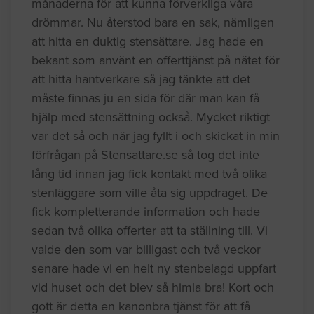
månaderna för att kunna förverkliga våra
drömmar. Nu återstod bara en sak, nämligen
att hitta en duktig stensättare. Jag hade en
bekant som använt en offerttjänst på nätet för
att hitta hantverkare så jag tänkte att det
måste finnas ju en sida för där man kan få
hjälp med stensättning också. Mycket riktigt
var det så och när jag fyllt i och skickat in min
förfrågan på Stensattare.se så tog det inte
lång tid innan jag fick kontakt med två olika
stenläggare som ville åta sig uppdraget. De
fick kompletterande information och hade
sedan två olika offerter att ta ställning till. Vi
valde den som var billigast och två veckor
senare hade vi en helt ny stenbelagd uppfart
vid huset och det blev så himla bra! Kort och
gott är detta en kanonbra tjänst för att få