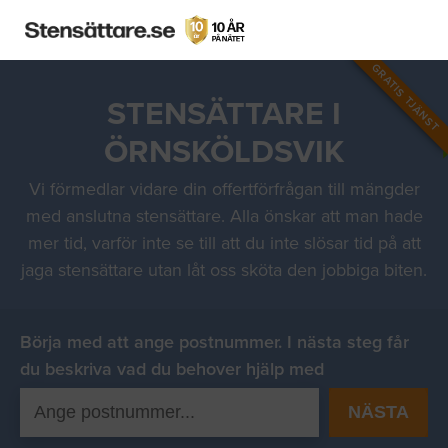
GRATIS TJÄNST
STENSÄTTARE I
ÖRNSKÖLDSVIK
Vi förmedlar vidare din offertförfrågan till mängder
med anslutna stensättare. Alla önskar att man hade
mer tid, varför inte se till att du inte slösar tid på att
jaga stensättare utan låt oss sköta den jobbiga biten.
Börja med att ange postnummer. I nästa steg får
du beskriva vad du behover hjälp med
NÄSTA