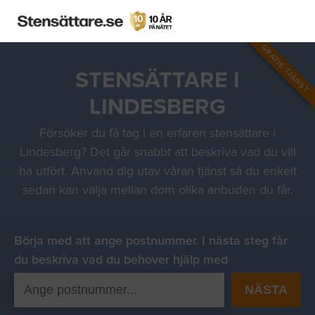
GRATIS TJÄNST
STENSÄTTARE I
LINDESBERG
Försöker du få tag i en erfaren stensättare i
Lindesberg? Det går snabbt att beskriva vad du vill
ha utfört. Använd dig utav våran tjänst så du enkelt
sedan kan välja mellan dom olika anbuden du får.
Börja med att ange postnummer. I nästa steg får
du beskriva vad du behover hjälp med
NÄSTA