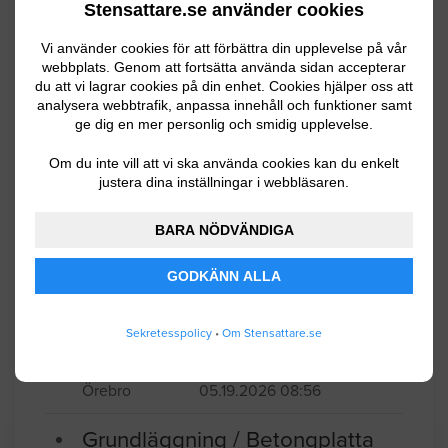
Stensattare.se använder cookies
behöver muras om med befintligt
material enligt ersättande
Vi använder cookies för att förbättra din upplevelse på vår
försäkringsbolag. Murens längd är ca
webbplats. Genom att fortsätta använda sidan accepterar
du att vi lagrar cookies på din enhet. Cookies hjälper oss att
15m lång och ca 1m hög. Del av muren
analysera webbtrafik, anpassa innehåll och funktioner samt
ligger lägre än kommunens väg, varpå
ge dig en mer personlig och smidig upplevelse.
viss urgrävning kan krävas.
Om du inte vill att vi ska använda cookies kan du enkelt
justera dina inställningar i webbläsaren.
Hallsberg
05.27.2026 08:51
BARA NÖDVÄNDIGA
Stensättning / Marksten
GODKÄNN ALLA
Hjälp med att räta upp, sätta om en
kant, två plattor hög, på en sträcka av
Sekretesspolicy
•
Om Stensattare.se
ca. 20 meter
Örebro
05.19.2026 08:56
Grundläggning / Betongplatta