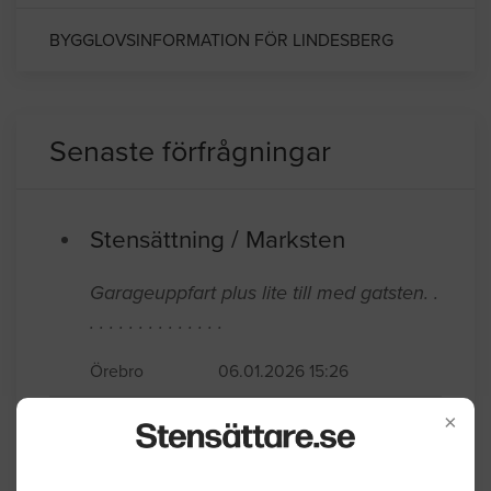
BYGGLOVSINFORMATION FÖR LINDESBERG
Senaste förfrågningar
Stensättning / Marksten
Garageuppfart plus lite till med gatsten. .
. . . . . . . . . . . . . .
Örebro
06.01.2026 15:26
Stensättning / Marksten
×
Trädgårdsmur som blivit påkörd och