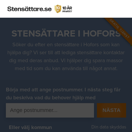
GRATIS TJÄNST
STENSÄTTARE I HOFORS
Söker du efter en stensättare i Hofors som kan
hjälpa dig? Vi ser till att lediga stensättare kontaktar
dig med deras anbud. Vi hjälper dig spara massor
med tid som du kan använda till något annat.
Börja med att ange postnummer. I nästa steg får
du beskriva vad du behover hjälp med
NÄSTA
Eller välj kommun
Din data skyddas