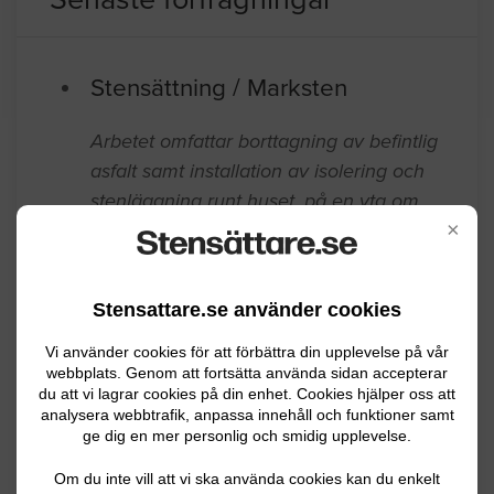
Stensättning / Marksten
Arbetet omfattar borttagning av befintlig
asfalt samt installation av isolering och
stenläggning runt huset, på en yta om
×
cirka 30 m².
Sandviken
06.16.2026 15:04
Stensattare.se använder cookies
Anläggningsarbete
Vi använder cookies för att förbättra din upplevelse på vår
webbplats. Genom att fortsätta använda sidan accepterar
Trädgårdsgång med natursten-plattor
du att vi lagrar cookies på din enhet. Cookies hjälper oss att
som tryckts ur läge av tallens rötter,
analysera webbtrafik, anpassa innehåll och funktioner samt
ge dig en mer personlig och smidig upplevelse.
rötter ska bort, markberedning och
lägga stenplattorna åter. Cirka 1,5 m
Om du inte vill att vi ska använda cookies kan du enkelt